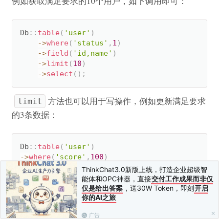
例如获取满足要求的10个用户，如下调用即可：
Db
:
:
table
(
'user'
)
-
>
where
(
'status'
,
1
)
-
>
field
(
'id,name'
)
-
>
limit
(
10
)
-
>
select
(
)
;
方法也可以用于写操作，例如更新满足要求
limit
的3条数据：
Db
:
:
table
(
'user'
)
-
>
where
(
'score'
,
100
)
-
>
limit
(
3
)
ThinkChat3.0新版上线，打造企业超级智
-
>
update
(
[
'level'
=
>
'A'
]
)
;
能体和OPC神器，直接
交付工作成果而非仅
仅是给出答案
，送30W Token，即刻
开启
你的AI之旅
如果用于
方法的话，则可以分批多次
insertAll
广告
写入，每次最多写入
方法指定的数量。
limit