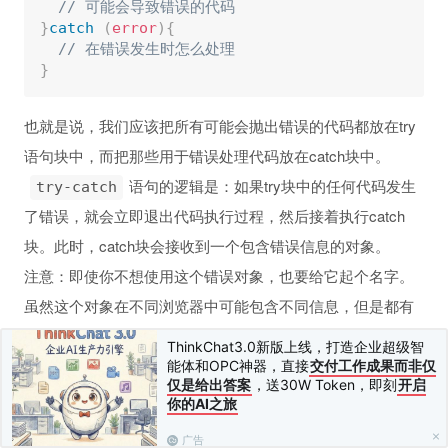
// 可能会导致错误的代码
}
catch
(
error
)
{
// 在错误发生时怎么处理
}
也就是说，我们应该把所有可能会抛出错误的代码都放在try
语句块中，而把那些用于错误处理代码放在catch块中。
语句的逻辑是：如果try块中的任何代码发生
try-catch
了错误，就会立即退出代码执行过程，然后接着执行catch
块。此时，catch块会接收到一个包含错误信息的对象。
注意：即使你不想使用这个错误对象，也要给它起个名字。
虽然这个对象在不同浏览器中可能包含不同信息，但是都有
一个保存着错误消息的message属性，还有一个保存错误类
ThinkChat3.0新版上线，打造企业超级智
型的name属性（并不是所有浏览器都有）。
能体和OPC神器，直接
交付工作成果而非仅
仅是给出答案
，送30W Token，即刻
开启
你的AI之旅
try
{
广告