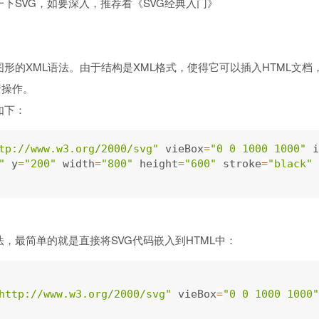
下SVG，如要深入，推荐看《SVG经典入门》
图形的XML语法。由于结构是XML格式，使得它可以插入HTML文档
进行操作。
如下：
tp://www.w3.org/2000/svg"
 vieBox
=
"0 0 1000 1000"
 i
"
 y
=
"200"
 width
=
"800"
 height
=
"600"
 stroke
=
"black"
 
法，最简单的就是直接将SVG代码嵌入到HTML中：
http://www.w3.org/2000/svg"
 vieBox
=
"0 0 1000 1000"