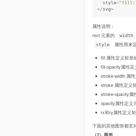
  style
=
"fill:
<
/
svg
>
属性说明：
rect 元素的
width
属性用来定
style
fill 属性定义
fill-opacit
stroke-widt
stroke 属性
stroke-opac
opacity属性定
rx和ry属性定义
下面的其他图形都支持
（2）圆形