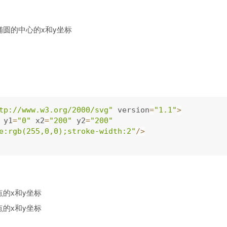
义椭圆的中心的x和y坐标
tp://www.w3.org/2000/svg"
 version
=
"1.1"
>
 y1
=
"0"
 x2
=
"200"
 y2
=
"200"
e:rgb(255,0,0);stroke-width:2"
/
>
点的x和y坐标
点的x和y坐标