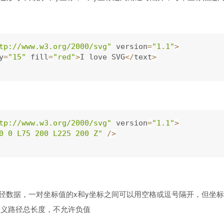
tp://www.w3.org/2000/svg"
 version
=
"1.1"
>
y
=
"15"
 fill
=
"red"
>
I love SVG
<
/
text
>
tp://www.w3.org/2000/svg"
 version
=
"1.1"
>
0 0 L75 200 L225 200 Z"
/
>
路径数据，一对坐标值的x和y坐标之间可以用空格或逗号隔开，但坐
h属性定义路径总长度，不允许负值