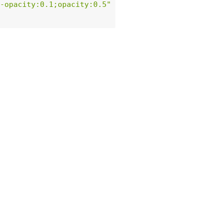
-opacity:0.1;opacity:0.5"
/
>