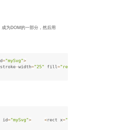
，成为DOM的一部分，然后用
d
=
"mySvg"
>
stroke
-
width
=
"25"
 fill
=
"red"
/
>
 id
=
"mySvg"
>
<
rect x
=
"100"
 y
=
"200"
 width
=
"800