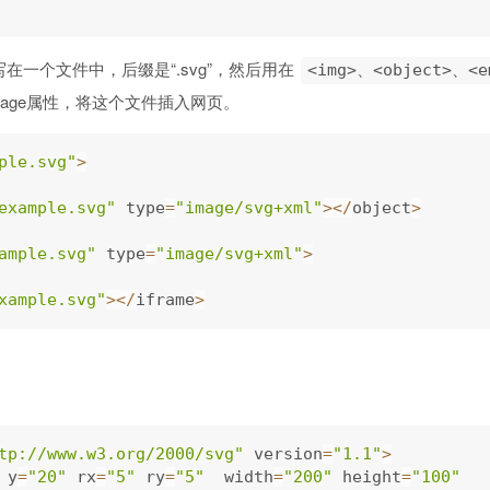
在一个文件中，后缀是“.svg”，然后用在
<img>、<object>、<e
d-image属性，将这个文件插入网页。
ple.svg"
>
example.svg"
 type
=
"image/svg+xml"
>
<
/
object
>
ample.svg"
 type
=
"image/svg+xml"
>
xample.svg"
>
<
/
iframe
>
tp://www.w3.org/2000/svg"
 version
=
"1.1"
>
 y
=
"20"
 rx
=
"5"
 ry
=
"5"
  width
=
"200"
 height
=
"100"