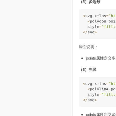
（5）多边形
<
svg xmlns
=
"ht
<
polygon poi
  style
=
"fill:
<
/
svg
>
属性说明：
points属性
（6）曲线
<
svg xmlns
=
"ht
<
polyline po
  style
=
"fill:
<
/
svg
>
points属性