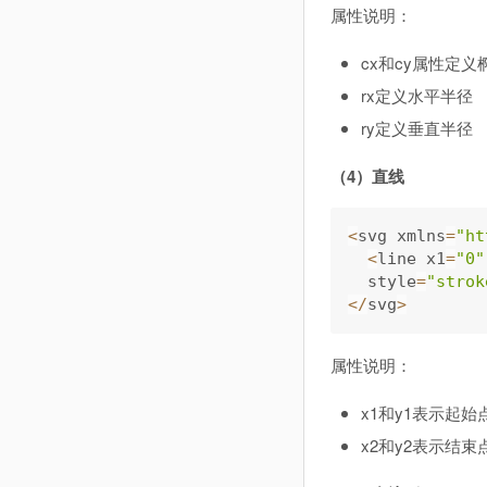
属性说明：
cx和cy属性定
rx定义水平半径
ry定义垂直半径
（4）直线
<
svg xmlns
=
"ht
<
line x1
=
"0"
  style
=
"strok
<
/
svg
>
属性说明：
x1和y1表示起始
x2和y2表示结束