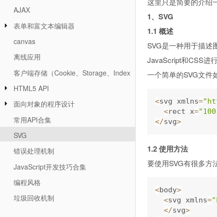
这里只是简要的介绍一
AJAX
1、SVG
表单和富文本编辑器
1.1 概述
canvas
SVG是一种用于描述
离线应用
JavaScript和CSS
客户端存储（Cookie、Storage、IndexedDB）
一个简单的SVG文件
HTML5 API
<
svg xmlns
=
"ht
面向对象的程序设计
<
rect x
=
"100
常用API合集
<
/
svg
>
SVG
1.2 使用方法
错误处理机制
要使用SVG有很多方
JavaScript开发技巧合集
编程风格
<
body
>
垃圾回收机制
<
svg xmlns
=
"
<
/
svg
>