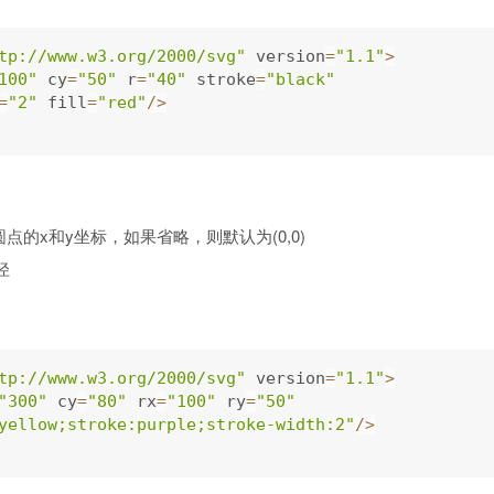
tp://www.w3.org/2000/svg"
 version
=
"1.1"
>
100"
 cy
=
"50"
 r
=
"40"
 stroke
=
"black"
=
"2"
 fill
=
"red"
/
>
圆点的x和y坐标，如果省略，则默认为(0,0)
径
tp://www.w3.org/2000/svg"
 version
=
"1.1"
>
"300"
 cy
=
"80"
 rx
=
"100"
 ry
=
"50"
yellow;stroke:purple;stroke-width:2"
/
>