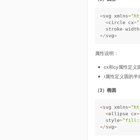
<
svg xmlns
=
"ht
<
circle cx
=
"
  stroke
-
width
<
/
svg
>
属性说明：
cx和cy属性定义
r属性定义圆的半
（3）椭圆
<
svg xmlns
=
"ht
<
ellipse cx
=
  style
=
"fill:
<
/
svg
>