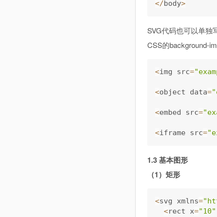
<
/
body
>
SVG代码也可以单独写
CSS的backgroun
<
img src
=
"exam
<
object data
=
"
<
embed src
=
"ex
<
iframe src
=
"e
1.3 基本图形
（1）矩形
<
svg xmlns
=
"ht
<
rect x
=
"10"