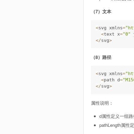
（7）文本
<
svg xmlns
=
"ht
<
text x
=
"0"
 
<
/
svg
>
（8）路径
<
svg xmlns
=
"ht
<
path d
=
"M15
<
/
svg
>
属性说明：
d属性定义一组
pathLengt