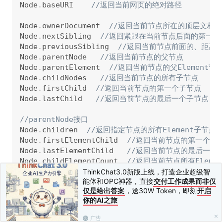
Node
.
baseURI    
//返回当前网页的绝对路径
Node
.
ownerDocument  
//返回当前节点所在的顶层文档对象
Node
.
nextSibling  
//返回紧跟在当前节点后面的第一个
Node
.
previousSibling  
//返回当前节点前面的、距离
Node
.
parentNode   
//返回当前节点的父节点
Node
.
parentElement  
//返回当前节点的父Element节
Node
.
childNodes   
//返回当前节点的所有子节点
Node
.
firstChild  
//返回当前节点的第一个子节点
Node
.
lastChild   
//返回当前节点的最后一个子节点
//parentNode接口
Node
.
children  
//返回指定节点的所有Element子节点
Node
.
firstElementChild  
//返回当前节点的第一个Ele
Node
.
lastElementChild   
//返回当前节点的最后一个El
Node
.
childElementCount  
//返回当前节点所有Eleme
ThinkChat3.0新版上线，打造企业超级智
能体和OPC神器，直接
交付工作成果而非仅
1.2 操作
仅是给出答案
，送30W Token，即刻
开启
你的AI之旅
Node
.
appendChild
(
node
)
//向节点添加最后一个子
广告