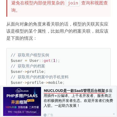
避免在模型内部使用复杂的
查询和视图查
join
询。
从面向对象的角度来看关联的话，模型的关联其实应
该是模型的某个属性，比如用户的档案关联，就应该
是下面的情况：
// 获取用户模型实例
$user 
=
 User
:
:
get
(
1
)
;
// 获取用户的档案
$user
-
>
profile
;
// 获取用户的档案中的手机资料
$user
-
>
profile
-
>
mobile
;
NIUCLOUD是一款SaaS管理后台框架
多应
用插件+云编译。上千名开发者、服务商正
为了更方便和灵活的定义模型的关联关系，框架选择
在积极拥抱开发者生态。欢迎开发者们免费
了方法定义而不是属性定义的方式，每个
关联属性
其
入驻。一起助力发展！
实是对应了一个模型的（关联）方法，这个关联属性
广告