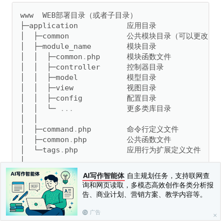
www  WEB部署目录（或者子目录）

├─application           应用目录

│  ├─common             公共模块目录（可以更改）

│  ├─module_name        模块目录

│  │  ├─common
.
php      模块函数文件

│  │  ├─controller      控制器目录

│  │  ├─model           模型目录

│  │  ├─view            视图目录

│  │  ├─config          配置目录

│  │  └─ 
.
.
.
            更多类库目录

│  │

│  ├─command
.
php        命令行定义文件

│  ├─common
.
php         公共函数文件

│  └─tags
.
php           应用行为扩展定义文件

│

├─config                应用配置目录

AI写作智能体
自主规划任务，支持联网查
│  ├─module_name        模块配置目录

询和网页读取，多模态高效创作各类分析报
│  │  ├─database
.
php    数据库配置

告、商业计划、营销方案、教学内容等。
│  │  ├─cache           缓存配置

│  │  └─ 
.
.
.
广告