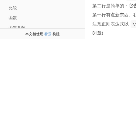
第二行是简单的：它告
比较
第一行有点新东西。
函数
注意正则表达式以
\
函数参数
31章)
本文档使用
看云
构建
数字
当前状况下，"ver
字符串
建议总是使用"very 
字符串函数
至于正则表达式的功
Execute命令
如果你需要重新唤起对
Normal命令
高亮运算符
执行normal!
另一个需要正则表达式
基本的正则表达式
实例研究：Grep 运算符(Operator)，第一部分
syntax match p
实例研究：Grep运算符(Operator)，第二部分
syntax match p
实例研究：Grep运算符(Operator)，第三部分
syntax match p
syntax match p
列表