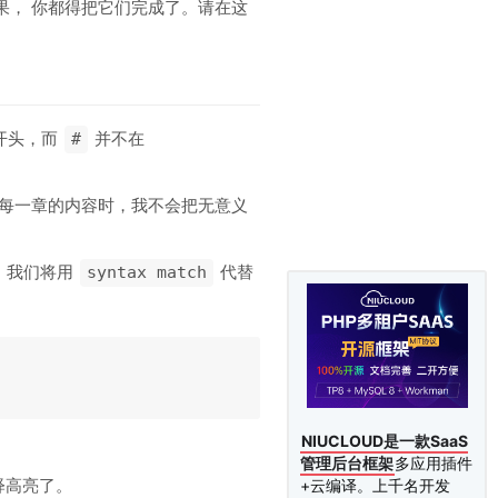
果， 你都得把它们完成了。请在这
开头，而
并不在
#
写每一章的内容时，我不会把无意义
 我们将用
代替
syntax match
NIUCLOUD是一款SaaS
管理后台框架
多应用插件
释高亮了。
+云编译。上千名开发