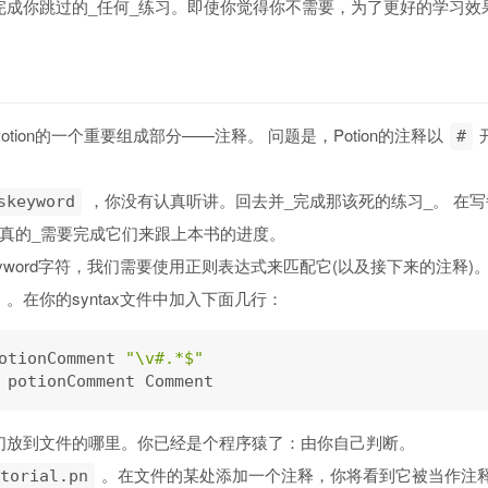
完成你跳过的_任何_练习。即使你觉得你不需要，为了更好的学习效
tion的一个重要组成部分——注释。 问题是，Potion的注释以
#
，你没有认真听讲。回去并_完成那该死的练习_。 在
skeyword
_真的_需要完成它们来跟上本书的进度。
yword字符，我们需要使用正则表达式来匹配它(以及接下来的注释)。
。在你的syntax文件中加入下面几行：
otionComment 
"\v#.*$"
们放到文件的哪里。你已经是个程序猿了：由你自己判断。
。在文件的某处添加一个注释，你将看到它被当作注
torial.pn