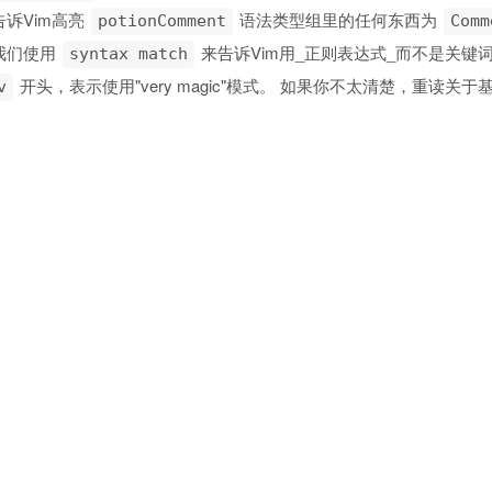
诉Vim高亮
语法类型组里的任何东西为
potionComment
Comm
我们使用
来告诉Vim用_正则表达式_而不是关键
syntax match
开头，表示使用"very magic"模式。 如果你不太清楚，重读
v
y magic"模式不是必须的。 但将来我们可能会改变这个正则表达式，
magic"来保证一致性。
能，非常简单：匹配以
开头的注释，包括以此开始到行末的所有
#
正则表达式的记忆，你应该看一下 Zed Shaw的
Learn Regex the H
来高亮的部分是运算符。在你的syntax文件中加入下列内容：
otionOperator 
"\v\*"
otionOperator 
"\v/"
otionOperator 
"\v\+"
otionOperator 
"\v-"