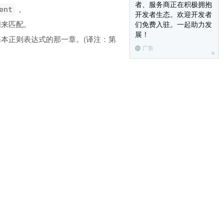
者、服务商正在积极拥抱
。
ent
开发者生态。欢迎开发者
词来匹配。
们免费入驻。一起助力发
展！
关于基本正则表达式的那一章。(译注：第
广告
然后苦思冥想为何它不工作了， 所以我
字符。
ard Way
。