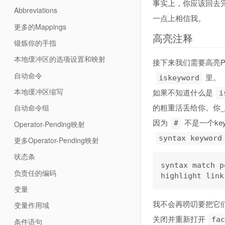
事实上，你应该回去
Abbreviations
一点上相信我。
更多的Mappings
高亮注释
锻炼你的手指
本地缓冲区的选项设置和映射
接下来我们需要高亮Po
自动命令
里。
iskeyword
本地缓冲区缩写
如果不知道什么是
i
的粗重活丢给你。你
自动命令组
因为
不是一个ke
#
Operator-Pending映射
syntax keyword
更多Operator-Pending映射
状态条
syntax match p
负责任的编码
变量
我不会再唠叨要把它
变量作用域
关闭并重新打开
fac
条件语句