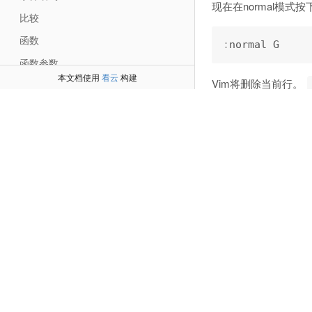
现在在normal模式按
比较
函数
:
函数参数
本文档使用
看云
构建
Vim将删除当前行。
数字
这意味着我们需要给
字符串
了用户的映射方式。
字符串函数
幸好Vim真的有这样
Execute命令
Normal命令
:
normal
!
执行normal!
基本的正则表达式
这次Vim将移动光标
实例研究：Grep 运算符(Operator)，第一部分
在写Vim脚本时，你
实例研究：Grep运算符(Operator)，第二部分
特殊字符
实例研究：Grep运算符(Operator)，第三部分
如果你使用
normal
列表