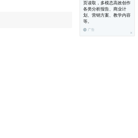
页读取，多模态高效创作
各类分析报告、商业计
划、营销方案、教学内容
等。
广告
们没法使用它——考虑到我们猜测不
户在
中的映射。
~/.vimrc