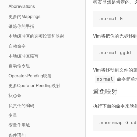
答案显然是肯定的。
Abbreviations
更多的Mappings
:
锻炼你的手指
Vim将把你的光标移
本地缓冲区的选项设置和映射
自动命令
:
本地缓冲区缩写
自动命令组
Vim将移动到文件的第
Operator-Pending映射
命令简单
normal
更多Operator-Pending映射
避免映射
状态条
负责任的编码
执行下面的命令来映
变量
:
变量作用域
条件语句