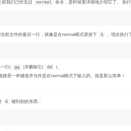
之前我们已经见过
命令，是时候更详细地介绍它了。 执
normal
到当前文件的最后一行，就像是在normal模式里按下
。现在执行
G
一行(
)并删除它(
)。
gg
dd
地接受一串键值并当作是在normal模式下输入的。就是那么简单！
射
键到别的东西：
G