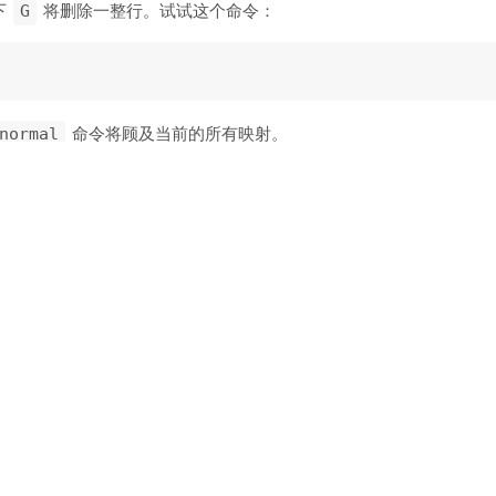
下
将删除一整行。试试这个命令：
G
命令将顾及当前的所有映射。
normal
提供类似于
之于
的版本， 否则我
normal
nnoremap
nmap
的命令叫
。执行这个命令：
normal!
到文件底部，即使
已经被映射了。
G
应该_总是_使用
，_永不_使用
。不要信任用
normal!
normal
一段时间了，就很可能注意到一个问题。试试下面的命令：
!