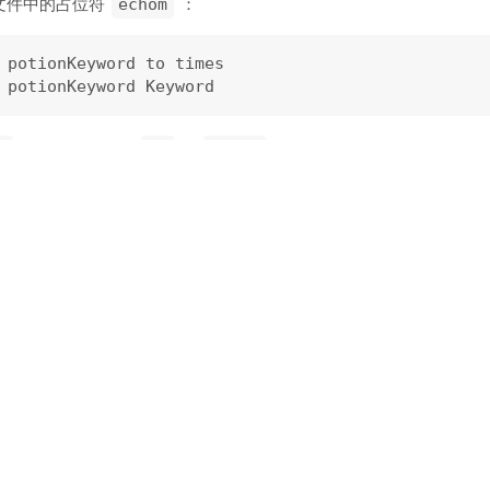
文件中的占位符
：
echom
 potionKeyword to times

并重新打开它。
和
被高亮成你的配色方案中的关
n
to
times
的基本的语法高亮。为了高亮某个语法：
或相关命令(我们待会会提到)，定义一组语法类型
tax keyword
链接到高亮组(highlighting groups)。 一个高亮组是你在配
定有意义的语法类型分组，然后链接到通用的高亮组。 这同时也让配
独的语言。
中用到的，Potion还有其他的关键字，所以让我们修改syntax文
 potionKeyword loop times to 
while