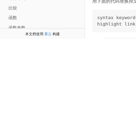
用下面的代码替换掉
比较
函数
syntax keyword
函数参数
本文档使用
看云
构建
数字
关闭
factorial.p
字符串
这两行展示了Vim中
字符串函数
你首先要用
syn
Execute命令
然后你要把这组类型
Normal命令
蓝色的"。
执行normal!
这可以让插件作者决
基本的正则表达式
构，而不需要考虑单
实例研究：Grep 运算符(Operator)，第一部分
除了在我们的玩具程序
实例研究：Grep运算符(Operator)，第二部分
实例研究：Grep运算符(Operator)，第三部分
syntax keyword
列表