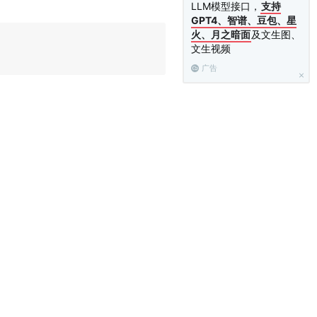
LLM模型接口，
支持
GPT4、智谱、豆包、星
火、月之暗面
及文生图、
文生视频
广告
键字类型了！
。
色方案里定义的东西，比如"函数名应该是
色方案创作者决定通用的程序结
件来一并高亮它们。