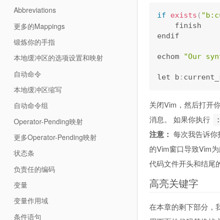
Abbreviations
if
exists
(
"b:c
更多的Mappings
    finish

endif

锻炼你的手指
echom 
"Our syn
本地缓冲区的选项设置和映射
自动命令
let b
:
current_
本地缓冲区缩写
关闭Vim，然后打开
自动命令组
消息。 如果你执行
Operator-Pending映射
注意：
每次我告诉你打
更多Operator-Pending映射
的Vim窗口导致Vi
状态条
代码文件开头和结尾
负责任的编码
高亮关键字
变量
变量作用域
在本章的剩下部分，
条件语句