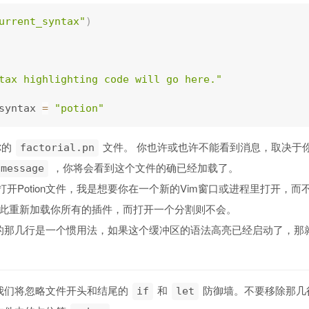
urrent_syntax"
)
tax highlighting code will go here."
syntax 
=
"potion"
你的
文件。 你也许或也许不能看到消息，取决于
factorial.pn
，你将会看到这个文件的确已经加载了。
:message
开Potion文件，我是想要你在一个新的Vim窗口或进程里打开，而不
m为此重新加载你所有的插件，而打开一个分割则不会。
的那几行是一个惯用法，如果这个缓冲区的语法高亮已经启动了，那
我们将忽略文件开头和结尾的
和
防御墙。不要移除那几
if
let