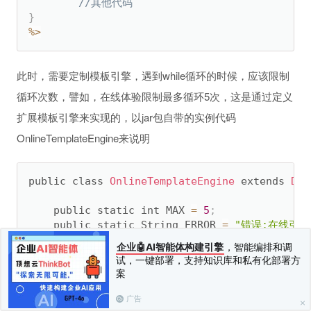
//其他代码
}
%
>
此时，需要定制模板引擎，遇到while循环的时候，应该限制
循环次数，譬如，在线体验限制最多循环5次，这是通过定义
扩展模板引擎来实现的，以jar包自带的实例代码
OnlineTemplateEngine来说明
public class 
OnlineTemplateEngine
 extends 
Def
	public static int MAX 
=
5
;
	public static String ERROR 
=
"错误:在线引擎
企业🤖AI智能体构建引擎
，智能编排和调
试，一键部署，支持知识库和私有化部署方
	@Override

案
	protected GrammarCreator 
getGrammerCreato
		GrammarCreator grammar 
=
new
OnlineGr
广告