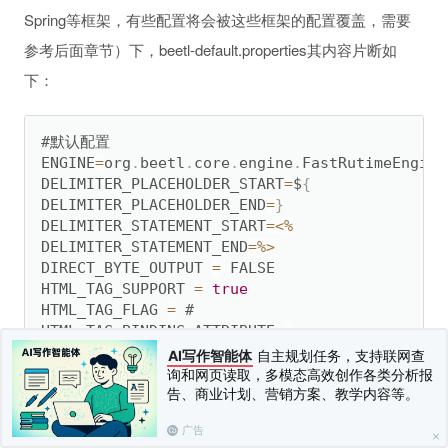
Spring等框架，有些配置将会被这些框架的配置覆盖，需要
参考后面章节）下，beetl-default.properties其内容片断如
下：
#默认配置

ENGINE
=
org
.
beetl
.
core
.
engine
.
FastRutimeEngine

DELIMITER_PLACEHOLDER_START
=
$
{
DELIMITER_PLACEHOLDER_END
=
}
DELIMITER_STATEMENT_START
=
<
%
DELIMITER_STATEMENT_END
=
%
>
DIRECT_BYTE_OUTPUT 
=
 FALSE

HTML_TAG_SUPPORT 
=
true
HTML_TAG_FLAG 
=
 #

HTML_TAG_BINDING_ATTRIBUTE 
=
 var

#
3.17
版本以后，默认不再支持Java直接调用

AI写作智能体
自主规划任务，支持联网查
NATIVE_CALL 
=
 FALSE 

询和网页读取，多模态高效创作各类分析报
告、商业计划、营销方案、教学内容等。
TEMPLATE_CHARSET 
=
 UTF
-
8
ERROR_HANDLER 
=
 org
.
beetl
.
core
.
ConsoleErrorHa
广告
#
3.17
版本以后，使用白名单管理Java直接调用
