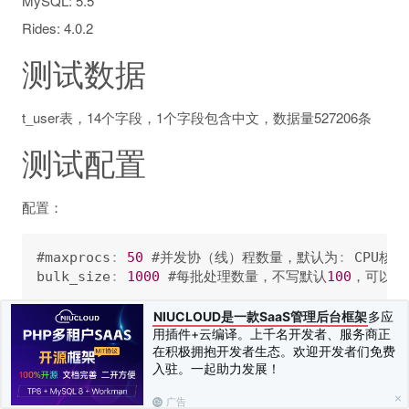
MySQL: 5.5
Rides: 4.0.2
测试数据
t_user表，14个字段，1个字段包含中文，数据量527206条
测试配置
配置：
#maxprocs
:
50
 #并发协（线）程数量，默认为
:
 CPU核数
bulk_size
:
1000
 #每批处理数量，不写默认
100
，可以根
NIUCLOUD是一款SaaS管理后台框架
多应
规则：
用插件+云编译。上千名开发者、服务商正
在积极拥抱开发者生态。欢迎开发者们免费
入驻。一起助力发展！
    schema
:
 eseap

    table
:
 t_user

广告