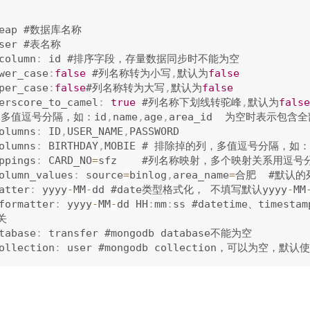
seap #数据库名称

user #表名称

column
:
 id #排序字段，存量数据同步时不能为空

wer_case
:
false
 #列名称转为小写
,
默认为
false
per_case
:
false
#列名称转为大写
,
默认为
false
erscore_to_camel
:
true
 #列名称下划线转驼峰
,
默认为
false
列，多值逗号分隔，如：id
,
name
,
age
,
area_id  为空时表示包含全
olumns
:
 ID
,
USER_NAME
,
PASSWORD

olumns
:
 BIRTHDAY
,
MOBIE # 排除掉的列，多值逗号分隔，如：
ppings
:
 CARD_NO
=
sfz    #列名称映射，多个映射关系用逗号分
olumn_values
:
 source
=
binlog
,
area_name
=
合肥  #默认的
atter
:
 yyyy
-
MM
-
dd #date类型格式化， 不填写默认yyyy
-
MM
formatter
:
 yyyy
-
MM
-
dd HH
:
mm
:
ss #datetime、times
关

tabase
:
 transfer #mongodb database不能为空

ollection
: