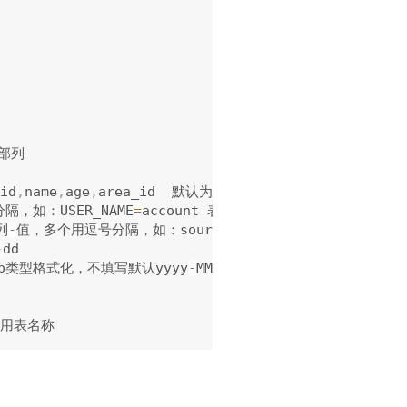
部列

id
,
name
,
age
,
area_id  默认为空

隔，如：USER_NAME
=
account 表示将字段名USER_NAME映射为ac
列
-
值，多个用逗号分隔，如：source
=
binlog
,
area_name
=
合肥

-
dd

tamp类型格式化，不填写默认yyyy
-
MM
-
dd HH
:
mm
:
ss
