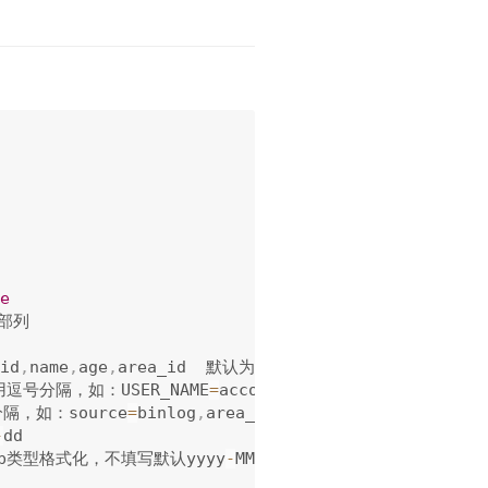
e
部列

id
,
name
,
age
,
area_id  默认为空

用逗号分隔，如：USER_NAME
=
account 表示将字段名USER_NAME
，如：source
=
binlog
,
area_name
=
合肥

-
dd

tamp类型格式化，不填写默认yyyy
-
MM
-
dd HH
:
mm
:
ss
