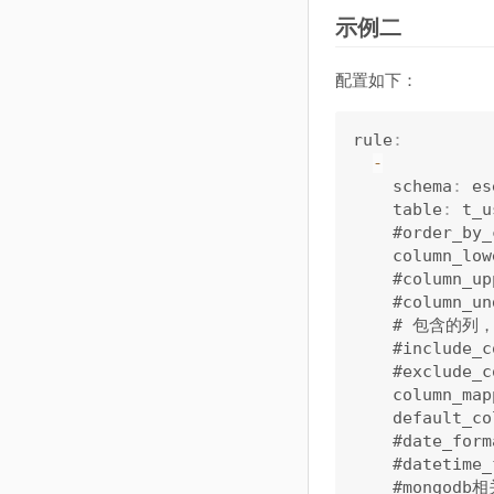
示例二
配置如下：
rule
:
-
    schema
:
 e
    table
:
 t_
    #order_by_
    column_low
    #column_up
    #column_un
    # 包含的
    #include_c
    #exclude_c
    column_map
    default_co
    #date_form
    #datetime_
    #mongodb相