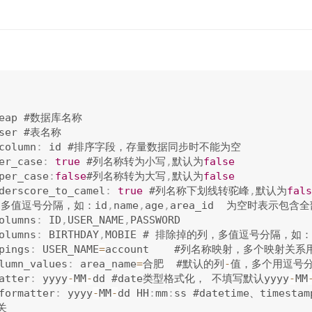
seap #数据库名称

user #表名称

column
:
 id #排序字段，存量数据同步时不能为空

er_case
:
true
 #列名称转为小写
,
默认为
false
per_case
:
false
#列名称转为大写
,
默认为
false
derscore_to_camel
:
true
 #列名称下划线转驼峰
,
默认为
fals
列，多值逗号分隔，如：id
,
name
,
age
,
area_id  为空时表示包含全
olumns
:
 ID
,
USER_NAME
,
PASSWORD

olumns
:
 BIRTHDAY
,
MOBIE # 排除掉的列，多值逗号分隔，如：
pings
:
 USER_NAME
=
account    #列名称映射，多个映射关系
lumn_values
:
 area_name
=
合肥  #默认的列
-
值，多个用逗号分隔
atter
:
 yyyy
-
MM
-
dd #date类型格式化， 不填写默认yyyy
-
MM
formatter
:
 yyyy
-
MM
-
dd HH
:
mm
:
ss #datetime、times
关
