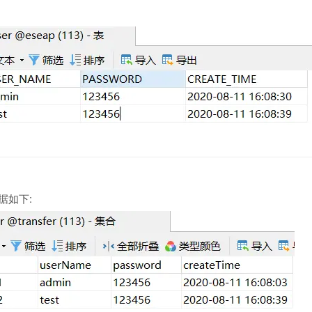
：
据如下: