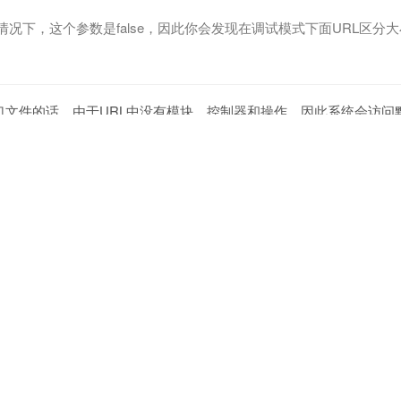
况下，这个参数是false，因此你会发现在调试模式下面URL区分
文件的话，由于URL中没有模块、控制器和操作，因此系统会访问默
操作（index），因此下面的访问是等效的：
ame
/
index
.
php

ame
/
index
.
php
/
Home
/
Index
/
默认的PATHINFO模式，不同的URL模式获取模块和操作的方法不同，
INFO、REWRITE和兼容模式
，可以设置
URL_MODEL
参数改变UR
URL_MODEL设置
0
1