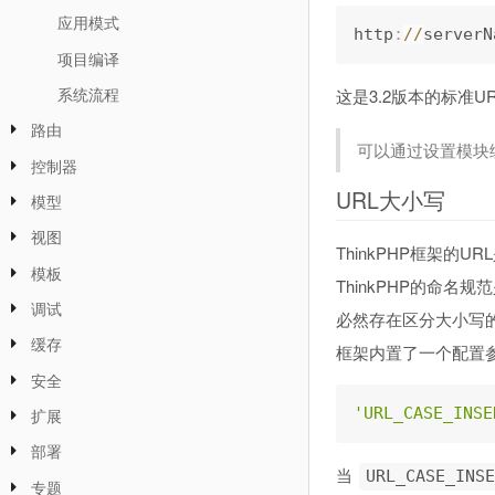
应用模式
http
:
/
/
serverN
项目编译
系统流程
这是3.2版本的标准U
路由
可以通过设置模块
控制器
URL大小写
模型
视图
ThinkPHP框架
模板
ThinkPHP的命
调试
必然存在区分大小写
缓存
框架内置了一个配置
安全
'URL_CASE_INSE
扩展
部署
当
URL_CASE_INSE
专题