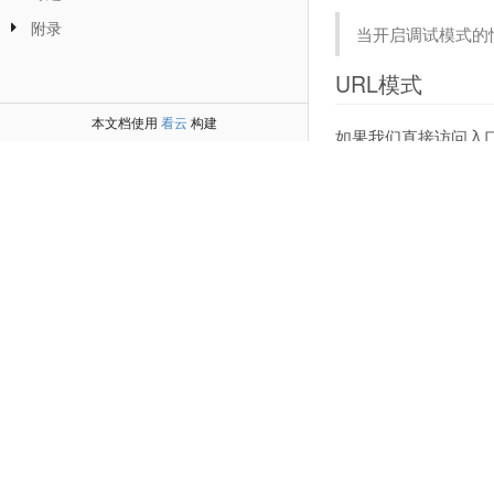
附录
当开启调试模式的情
URL模式
本文档使用
看云
构建
如果我们直接访问入口
器（Index）的默认
http
:
/
/
serverN
http
:
/
/
serverN
这种URL模式就是系统
种：
普通模式、PATH
URL模式
普通模式
PATHINFO模式