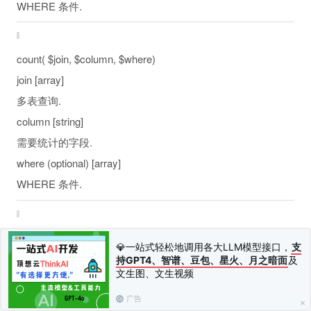
WHERE 条件.
count( $join, $column, $where)
join [array]
多表查询.
column [string]
需要统计的字段.
where (optional) [array]
WHERE 条件.
Return: [number] 行的数量.
💎一站式轻松地调用各大LLM模型接口，
支
返回的是数字类型.
持GPT4、智谱、豆包、星火、月之暗面
及
文生图、文生视频
$User 
=
S
(
"User"
)
;
广告