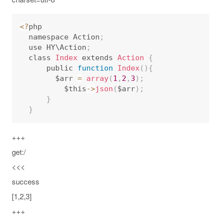
<
?
php 

  namespace Action
;
  use HY\Action
;
  class 
Index
 extends 
Action
{
      public 
function
Index
(
)
{
      	$arr 
=
array
(
1
,
2
,
3
)
;
          $this
-
>
json
(
$arr
)
;
}
}
+++
get:/
<<<
success
[1,2,3]
+++