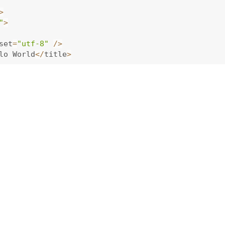
>
"
>
set
=
"utf-8"
/
>
lo World
<
/
title
>
or
 presentation
.
--
>
size
:
14
px
;
 color
:
 hotpink
;
}
olor
:
 red
;
}
World
<
/
h1
>
ick Me
!
<
/
button
>
cript 
for
 interactivity
.
--
>
andle on the first button element in the document.
 
=
 document
.
querySelector
(
"button"
)
;