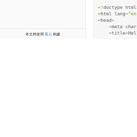
<
!
doctype html
<
html lang
=
"en
<
head
>
<
meta char
<
title
>
Hel
本文档使用
看云
构建
<
!
--
 CSS 
f
<
style
>
    h1 
{
 font
-
    button 
{
 c
<
/
style
>
<
/
head
>
<
body
>
<
h1
>
Hello 
<
button
>
Cl
<
!
--
 JavaS
<
script
>
// Get a h
    var button