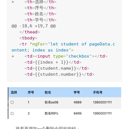
+    
<
th
>
选择
</
th
>
<
th
>
序号
</
th
>
<
th
>
姓名
</
th
>
<
th
>
学号
</
th
>
@@ -18,6 +19,7 @@

</
thead
>
<
tbody
>
<
tr
*ngFor
=
"
let student of pageData.c
ontent; index as index
"
>
+    
<
td
>
<
input
type
=
"
checkbox
"
>
</
td
>
<
td
>
{{index + 1}}
</
td
>
<
td
>
{{student.name}}
</
td
>
<
td
>
{{student.number}}
</
td
>
接着再增加一个删除全部的按钮：