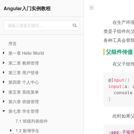
Angular入门实例教程
在生产环
类是子组件向
各种工具会替
序言
父组件传值
第一章 Hello World
第二章 教师管理
在父子组
第三章 用户登录
@
Input
(
)
第四章 个人中心
input
(
a
:
 
第五章 系统菜单
  console
}
第六章 班级管理
第七章 学生管理
此时如果
7.1 班级列表组件
7.2 新增学生
<
app-子组