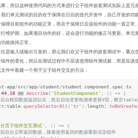
结果，所以这种使用代码的方式来进行父子组件嵌套测试实际上是冗
，我们单元测试的目的在于保障在日后的迭代开发中，自己开发的功
于保障目前组件的功能正常，而在于保障日后该组件的功能一直正常
进行维护期，如果项目动作的好，还会进行功能的修正与更新。单元
的功能保持正常。
往往是输入或输出引发的，那么我们在父子组件的嵌套测试中，重点
子组件的变化，所以在测试过程中不应该使用组件测试桩，而是应该
试文件中新建一个用于父子组件交互的方法：
st
-
app
/
src
/
app
/
student
/
student
.
component
.
spec
.
ts

+
44
,
10
 @@ 
describe
(
'StudentComponent'
,
(
)
=
>
{
在后台模拟数据返回以后，然后启动变更检测来更新V层，断言table
ct
(
table
.
querySelectorAll
(
'tr'
)
.
length
)
.
toBeGreate
与分页子组件交互测试'
,
(
)
=
>
{
 模拟后台立即返回数据，接着使用返回的数据重新渲染组件