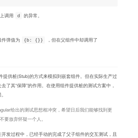
t上调用
的异常。
d
组件弹值为
，但在父组件中却调用了
{b: {}}
件提供桩(Stub)的方式来模拟到嵌套组件。但在实际生产过
去了其“保障”的作用。在使用组件提供桩的测试方案中，
误。
ngular给出的测试思想相冲突，希望日后我们能够找到更
远不要放弃怀疑一个人。
在开发过程中，已经手动的完成了父子组件的交互测试，且