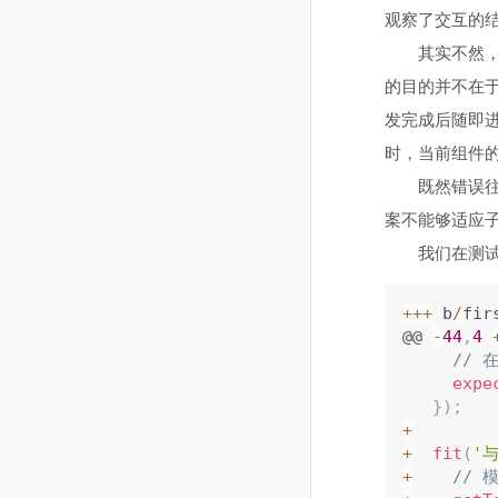
观察了交互的
其实不然
的目的并不在
发完成后随即
时，当前组件
既然错误
案不能够适应
我们在测
++
+
 b
/
fir
@@ 
-
44
,
4
// 
expe
}
)
;
+
+
fit
(
'
+
//