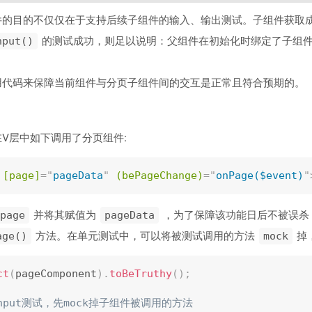
件的目的不仅仅在于支持后续子组件的输入、输出测试。子组件获取
的测试成功，则足以说明：父组件在初始化时绑定了子组
nput()
用代码来保障当前组件与分页子组件间的交互是正常且符合预期的。
V层中如下调用了分页组件:
[page]
=
"
pageData
"
(bePageChange)
=
"
onPage($event)
"
并将其赋值为
，为了保障该功能日后不被误杀
page
pageData
方法。在单元测试中，可以将被测试调用的方法
掉
age()
mock
ct
(
pageComponent
)
.
toBeTruthy
(
)
;
input测试，先mock掉子组件被调用的方法