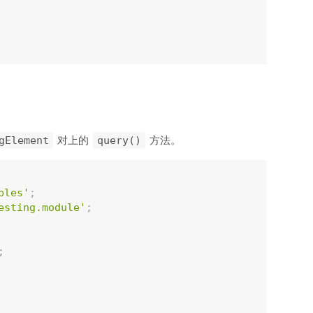
对上的
方法。
gElement
query()
bles'
;
esting.module'
;
;