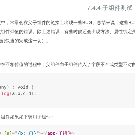
7.4.4 子组件测试
境中，常常会在父子组件的链接上出现一些BUG。总结来说，这些B
父组件弹值的错误。除上述错误，有些时候还会出现方法、属性绑定失
我们快速的完成这一切）。
件在互相传值的过程中，父组件向子组件传入了字段不全或类型不对
any
)
:
 void 
{
.
log
(
a
.
b
.
c
.
d
)
;
父组件如果如下调用子组件：
件
[a]
=
"
{b: {}}
"
>
</
app-子组件
>