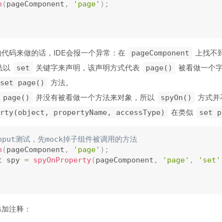
n
(
pageComponent
,
'page'
)
;
代码来做的话，IDE会报一个异常：在
上找不
pageComponent
法以
关键字来声明，该声明方式代表
被看做一个字
set
page()
方法。
set page()
并没有被看做一个方法来对象，所以
方式并
 page()
spyOn()
在类似
rty(object, propertyName, accessType)
set p
input测试，先mock掉子组件被调用的方法
n
(
pageComponent
,
'page'
)
;
t spy 
=
spyOnProperty
(
pageComponent
,
'page'
,
'set'
添加注释：