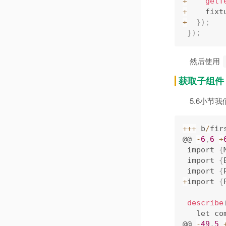
+
getT
+
    fixt
+
}
)
;
}
)
;
然后使用
获取子组件
5.6小节
++
+
 b
/
fir
@@ 
-
6
,
6
+
 import 
{
 import 
{
 import 
{
+
import 
{
describe
   let c
@@ 
-
49
,
5