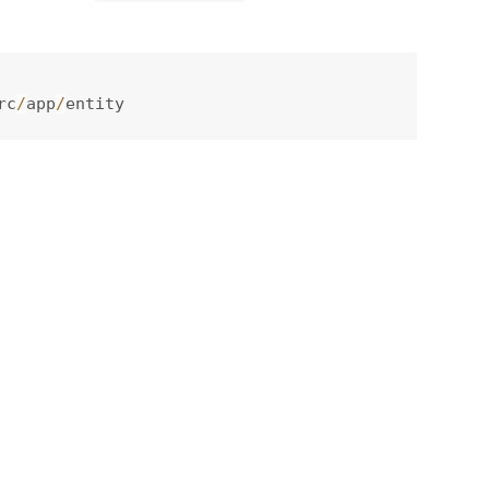
rc
/
app
/
entity
