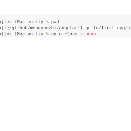
njies
-
iMac entity 
%
njie
/
github
/
mengyunzhi
/
angular11
-
guild
/
first
-
app
/
s
njies
-
iMac entity 
%
 ng g class 
student
c
/
app
/
entity
/
student
.
spec
.
ts 
(
158
 bytes
)
c
/
app
/
entity
/
student
.
ts 
(
25
 bytes
)
生实体中定义属性、加入构造函数以及特别重要的注释：
lazz
}
 from 
'./clazz'
;
ass 
Student
{
ber
;