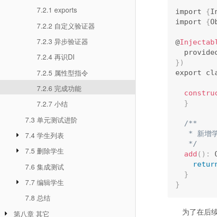
7.2.1 exports
import 
{
I
import 
{
O
7.2.2 自定义验证器
7.2.3 异步验证器
@
Injectab
  provide
7.2.4 再识DI
}
)
7.2.5 属性型指令
export cl
7.2.6 完成功能
constru
}
7.2.7 小结
7.3 单元测试进阶
/**

   * 新增学生.

7.4 学生列表
   */
7.5 删除学生
add
(
)
:
 
retur
7.6 集成测试
}
7.7 编辑学生
}
7.8 总结
为了在后
第八章 其它