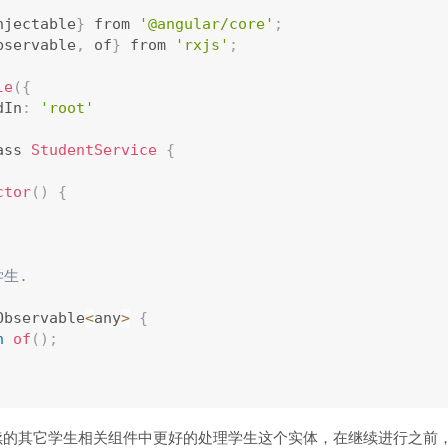
njectable
}
 from 
'@angular/core'
;
bservable
,
 of
}
 from 
'rxjs'
;
le
(
{
dIn
:
'root'
ass 
StudentService
{
ctor
(
)
{
Observable
<
any
>
{
n
of
(
)
;
续的其它学生相关组件中更好的处理学生这个实体，在继续进行之前