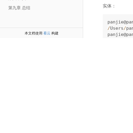
实体：
第九章 总结
panjie@pa
/
Users
/
pa
本文档使用
看云
构建
panjie@pa
CREATE sr
CREATE sr
然后在学
import 
{
C
/**

 * 学生.

 */
export cl
  id
:
 num
/**

   * 姓名.
