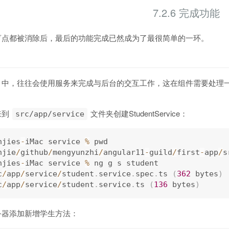
7.2.6 完成功能
盲点都被消除后，最后的功能完成已然成为了最很简单的一环。
目中，往往会使用服务来完成与后台的交互工作，这在组件需要处理
来到
文件夹创建StudentService：
src/app/service
njies
-
iMac service 
%
njie
/
github
/
mengyunzhi
/
angular11
-
guild
/
first
-
app
/
s
njies
-
iMac service 
%
 ng g s student

c
/
app
/
service
/
student
.
service
.
spec
.
ts 
(
362
 bytes
)
c
/
app
/
service
/
student
.
service
.
ts 
(
136
 bytes
)
务器添加新增学生方法：