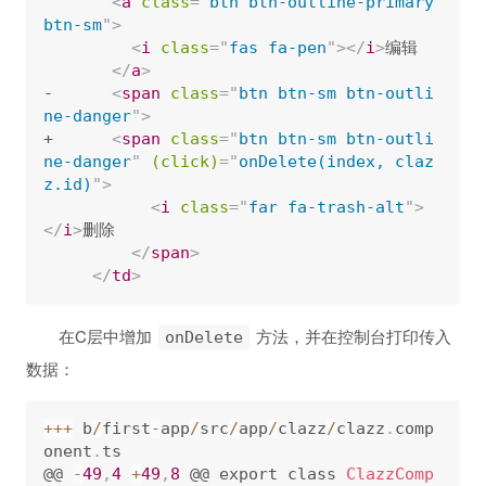
<
a
class
=
"
btn btn-outline-primary 
btn-sm
"
>
<
i
class
=
"
fas fa-pen
"
>
</
i
>
编辑

</
a
>
-      
<
span
class
=
"
btn btn-sm btn-outli
ne-danger
"
>
+      
<
span
class
=
"
btn btn-sm btn-outli
ne-danger
"
(click)
=
"
onDelete(index, claz
z.id)
"
>
<
i
class
=
"
far fa-trash-alt
"
>
</
i
>
删除

</
span
>
</
td
>
在C层中增加
方法，并在控制台打印传入
onDelete
数据：
++
+
 b
/
first
-
app
/
src
/
app
/
clazz
/
clazz
.
comp
onent
.
ts

@@ 
-
49
,
4
+
49
,
8
 @@ export class 
ClazzComp