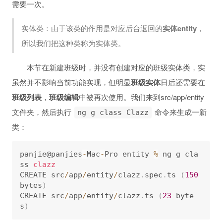
需要一次。
实体类：由于该类的作用是对应后台返回的
实体entity
，
所以我们把这种类称为实体类。
本节在新建班级时，并没有创建对应的班级实体类，实
虽然并不影响当前功能实现，但明显
班级实体
日后还需要在
班级列表
，
班级编辑
中被再次使用。我们来到src/app/entity
文件夹，然后执行
命令来生成一新
ng g class Clazz
类：
panjie@panjies
-
Mac
-
Pro entity 
%
 ng g cla
ss 
clazz
CREATE src
/
app
/
entity
/
clazz
.
spec
.
ts 
(
150
bytes
)
CREATE src
/
app
/
entity
/
clazz
.
ts 
(
23
 byte
s
)