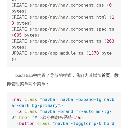
CREATE src
/
app
/
nav
/
nav
.
component
.
css 
(
0
bytes
)
CREATE src
/
app
/
nav
/
nav
.
component
.
html 
(
1
8
 bytes
)
CREATE src
/
app
/
nav
/
nav
.
component
.
spec
.
ts 
(
605
 bytes
)
CREATE src
/
app
/
nav
/
nav
.
component
.
ts 
(
263
bytes
)
UPDATE src
/
app
/
app
.
module
.
ts 
(
1378
 byte
s
)
bootstrap中内置了导航的样式，我们为其增加
首页
、
教
师
管理菜单两个菜单：
<
nav
class
=
"
navbar navbar-expand-lg navb
ar-dark bg-primary
"
>
<
a
class
=
"
navbar-brand mr-auto mr-lg-
0
"
href
=
"
#
"
>
软小白教务系统
</
a
>
<
button
class
=
"
navbar-toggler p-0 bord