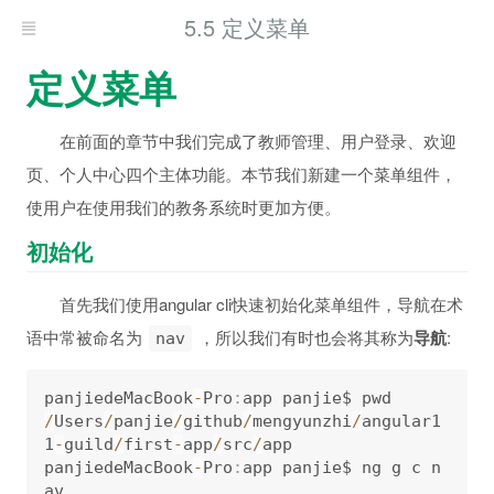
5.5 定义菜单
定义菜单
在前面的章节中我们完成了教师管理、用户登录、欢迎
页、个人中心四个主体功能。本节我们新建一个菜单组件，
使用户在使用我们的教务系统时更加方便。
初始化
首先我们使用angular cli快速初始化菜单组件，导航在术
语中常被命名为
，所以我们有时也会将其称为
导航
:
nav
panjiedeMacBook
-
Pro
:
/
Users
/
panjie
/
github
/
mengyunzhi
/
angular1
1
-
guild
/
first
-
app
/
src
/
app

panjiedeMacBook
-
Pro
:
app panjie$ ng g c n
av
