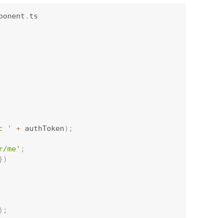
ponent
.
ts

c '
+
 authToken
)
;
r/me'
;
}
)
)
;