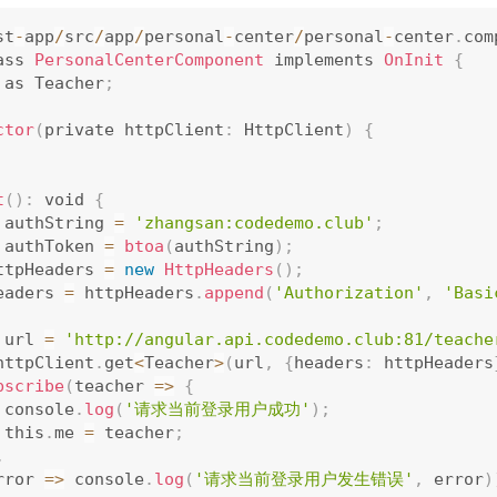
st
-
app
/
src
/
app
/
personal
-
center
/
personal
-
center
.
com
ass 
PersonalCenterComponent
 implements 
OnInit
{
 as Teacher
;
ctor
(
private httpClient
:
 HttpClient
)
{
t
(
)
:
 void 
{
nst authString 
=
'zhangsan:codedemo.club'
;
nst authToken 
=
btoa
(
authString
)
;
t httpHeaders 
=
new
HttpHeaders
(
)
;
pHeaders 
=
 httpHeaders
.
append
(
'Authorization'
,
'Basi
st url 
=
'http://angular.api.codedemo.club:81/teache
httpClient
.
get
<
Teacher
>
(
url
,
{
headers
:
 httpHeaders
bscribe
(
teacher 
=
>
{
          console
.
log
(
'请求当前登录用户成功'
)
;
          this
.
me 
=
 teacher
;
,
     error 
=
>
 console
.
log
(
'请求当前登录用户发生错误'
,
 error
)