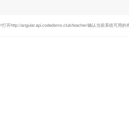
http://angular.api.codedemo.club/teacher/确认当前系统
虽然可行，但如果你就这么开始使用的话绝对又是在挖坑。很多时候