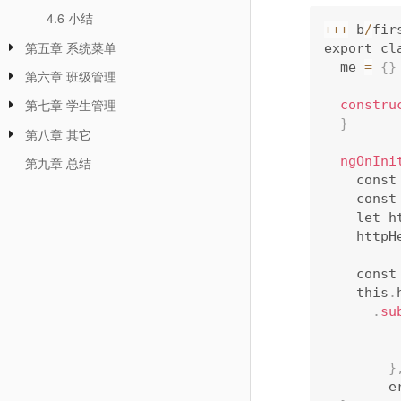
4.6 小结
++
+
 b
/
fir
第五章 系统菜单
export cl
  me 
=
{
}
第六章 班级管理
第七章 学生管理
constru
}
第八章 其它
ngOnIni
第九章 总结
    co
    co
    le
    htt
    con
    this
.
.
su
}
   