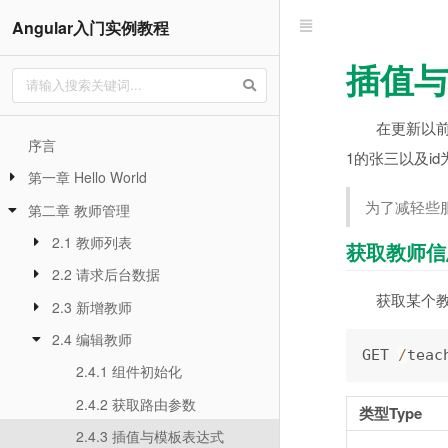
Angular入门实例教程
插值与
在更新以
序言
1的张三以及id为
第一章 Hello World
为了减轻些
第二章 教师管理
2.1 教师列表
获取教师信
2.2 请求后台数据
获取某个
2.3 新增教师
2.4 编辑教师
GET 
/
teac
2.4.1 组件初始化
2.4.2 获取路由参数
类型Type
2.4.3 插值与模板表达式