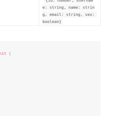
{id: number, usernam
e: string, name: strin
g, email: string, sex: 
boolean}
nit
{