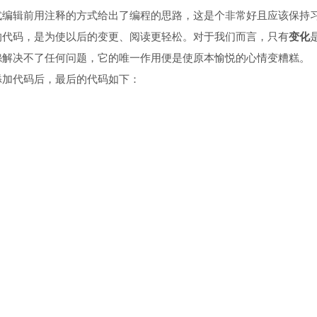
式编辑前用注释的方式给出了编程的思路，这是个非常好且应该保持
的代码，是为使以后的变更、阅读更轻松。对于我们而言，只有
变化
怨解决不了任何问题，它的唯一作用便是使原本愉悦的心情变糟糕。
添加代码后，最后的代码如下：
st
-
app
/
src
/
app
/
edit
/
edit
.
component
.
ts

1
,
6
 @@

Component
,
 OnInit
}
 from 
'@angular/core'
;
ActivatedRoute
}
 from 
'@angular/router'
;
HttpClient
}
 from 
'@angular/common/http'
;
nt
(
{
or
:
'app-edit'
,
+
9
,
22
 @@ import 
{
ActivatedRoute
}
 from 
'@angular/ro
lass 
EditComponent
 implements 
OnInit
{
uctor
(
private activeRoute
:
 ActivatedRoute
)
{
uctor
(
private activeRoute
:
 ActivatedRoute
,