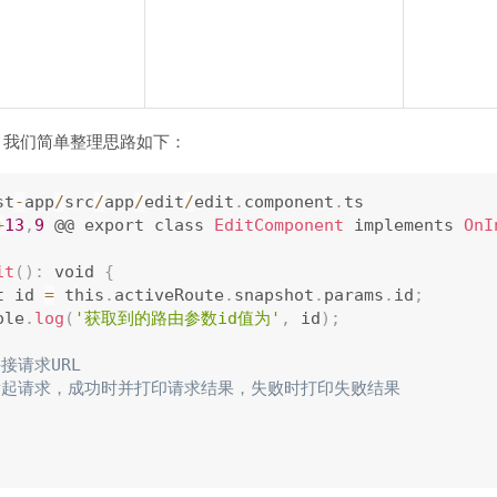
，我们简单整理思路如下：
st
-
app
/
src
/
app
/
edit
/
edit
.
component
.
ts

+
13
,
9
 @@ export class 
EditComponent
 implements 
OnI
it
(
)
:
 void 
{
nst id 
=
 this
.
activeRoute
.
snapshot
.
params
.
id
;
ole
.
log
(
'获取到的路由参数id值为'
,
 id
)
;
拼接请求URL
 发起请求，成功时并打印请求结果，失败时打印失败结果