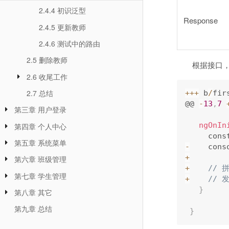
2.4.4 初识泛型
Response
2.4.5 更新教师
2.4.6 测试中的路由
2.5 删除教师
根据接口
2.6 收尾工作
2.7 总结
++
+
 b
/
fir
@@ 
-
13
,
7
第三章 用户登录
ngOnIn
第四章 个人中心
     co
第五章 系统菜单
-
    cons
+
第六章 班级管理
+
// 
第七章 学生管理
+
//
}
第八章 其它
第九章 总结
}