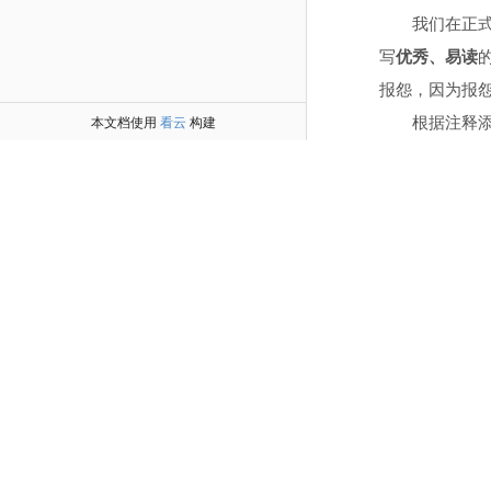
我们在正
写
优秀、易读
报怨，因为报
根据注释
本文档使用
看云
构建
++
+
 b
/
fir
@@ 
-
1
,
5
+
 import 
{
 import 
{
+
import 
{
 @
Compone
   select
@@ 
-
8
,
12
}
)
 export c
-
constr
+
constr