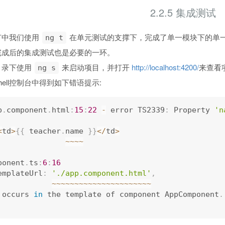
2.2.5 集成测试
节中我们使用
在单元测试的支撑下，完成了单一模块下的单
ng t
完成后的集成测试也是必要的一环。
目录下使用
来启动项目，并打开
http://localhost:4200/
来查看
ng s
hell控制台中得到如下错语提示:
p
.
component
.
html
:
15
:
22
-
 error TS2339
:
 Property 
'n
<
td
>
{
{
 teacher
.
name 
}
}
<
/
td
>
~
~
~
~
ponent
.
ts
:
6
:
16
emplateUrl
:
'./app.component.html'
,
~
~
~
~
~
~
~
~
~
~
~
~
~
~
~
~
~
~
~
~
~
~
or occurs 
in
 the template of component AppComponent
.