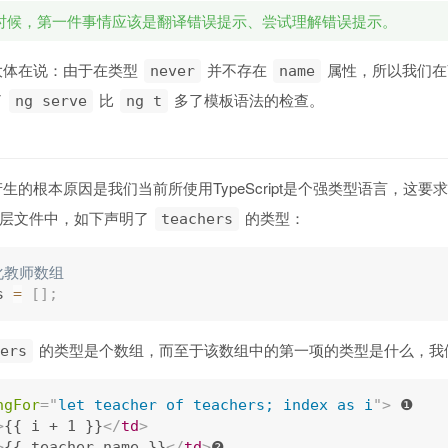
时候，第一件事情应该是翻译错误提示、尝试理解错误提示。
大体在说：由于在类型
并不存在
属性，所以我们在
never
name
了
比
多了模板语法的检查。
ng serve
ng t
生的根本原因是我们当前所使用TypeScript是个强类型语言，
C层文件中，如下声明了
的类型：
teachers
化教师数组
s 
=
[
]
;
的类型是个数组，而至于该数组中的第一项的类型是什么，我
ers
ngFor
=
"
let teacher of teachers; index as i
"
>
 ❶

>
{{ i + 1 }}
</
td
>
>
{{ teacher.name }}
</
td
>