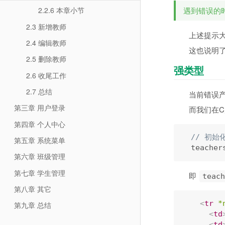
遇到错误的
2.2.6 本章小节
2.3 新增教师
上述提示
2.4 编辑教师
这也说明
2.5 删除教师
强类型
2.6 收尾工作
2.7 总结
当前错误产
第三章 用户登录
而我们在
第四章 个人中心
// 初始
第五章 系统菜单
  teacher
第六章 班级管理
第七章 学生管理
即
teach
第八章 其它
<
tr
*
第九章 总结
<
td
<
td