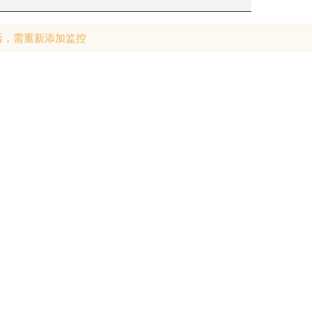
后，需重新添加监控
间隔时间、权重、一次性任务量、通知等
秒 = 12小时