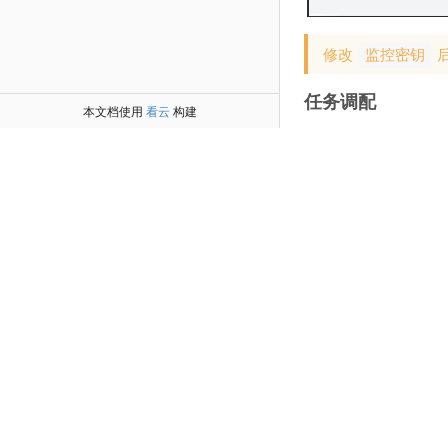
修改
监控密钥
任务调配
本文档使用
看云
构建
可调配单个任务执行
默认间隔时间43200