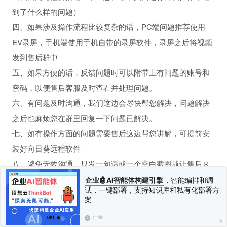
到了什么样的问题）
四、如果涉及操作流程比较复杂的话，PC端问题推荐使用
EV录屏，手机端使用手机自带的录屏软件，录屏之后将视频
发到售后群中
五、如果方便的话，反馈问题时可以附带上有问题的账号和
密码，以便售后客服及时查看并处理问题。
六、有问题及时沟通，我们这边会尽快帮您解决，问题解决
之后也麻烦您在群里回复一下问题已解决。
七、如有操作方面的问题需要售后这边帮您讲解，可提前安
装好向日葵远程软件
八、避免无效沟通，只发一句话或一个空白截图就让售后来
解决问题的，如某个功能使用不了、手机端打不开、后台登
企业🤖AI智能体构建引擎
，智能编排和调
试，一键部署，支持知识库和私有化部署方
录不了、这个怎么变成这样了，商品为什么不显示，模板怎
案
么不显示
广告