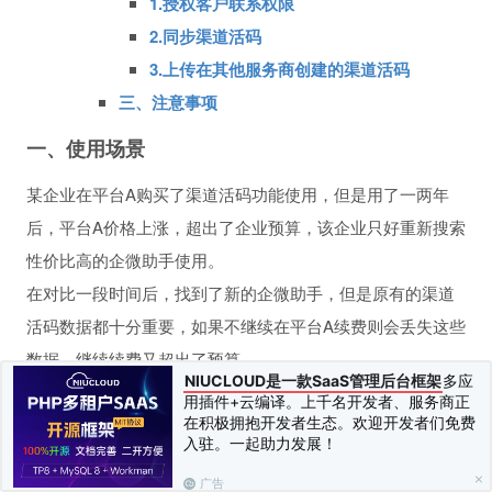
1.授权客户联系权限
2.同步渠道活码
3.上传在其他服务商创建的渠道活码
三、注意事项
一、使用场景
某企业在平台A购买了渠道活码功能使用，但是用了一两年
后，平台A价格上涨，超出了企业预算，该企业只好重新搜索
性价比高的企微助手使用。
在对比一段时间后，找到了新的企微助手，但是原有的渠道
活码数据都十分重要，如果不继续在平台A续费则会丢失这些
数据，继续续费又超出了预算。
NIUCLOUD是一款SaaS管理后台框架
多应
如何在新的平台使用新的渠道活码的同时，又能继续保存原
用插件+云编译。上千名开发者、服务商正
在积极拥抱开发者生态。欢迎开发者们免费
有平台渠道活码的全部数据呢?
入驻。一起助力发展！
芝麻微客企微私域助手基于此需求，推出了渠道活码迁移功
广告
能，支持将其他平台创建的所有渠道活码无损转移到芝麻微