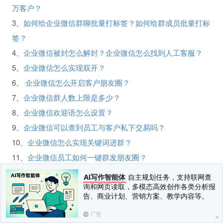
万客户？
3、
如何给企业微信群聊批量打标签？如何给群成员批量打标
签？
4、
企业微信被封怎么解封？企业微信怎么找到人工客服？
5、
企业微信怎么实现双开？
6、
企业微信怎么开启客户朋友圈？
7、
企业微信群人数上限是多少？
8、
企业微信欢迎语怎么设置？
9、
企业微信可以查到员工与客户私下交易吗？
10、
企业微信怎么实现关键词进群？
11、
企业微信员工如何一键群发朋友圈？
12、
公众号抽奖怎么限制仅企微好友才能参与？
AI写作智能体
自主规划任务，支持联网查
13、
企业微信有建群模板吗？
询和网页读取，多模态高效创作各类分析报
告、商业计划、营销方案、教学内容等。
14、
企业微信怎么进行离职继承和在职继承？
广告
15、
企业微信社群自带的机器人是怎么使用的？