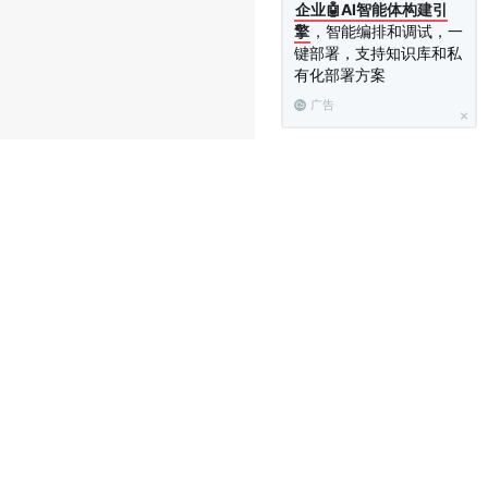
企业🤖AI智能体构建引
擎
，智能编排和调试，一
键部署，支持知识库和私
有化部署方案
广告
.js/2.3.3/require.js
"
>
</
script
>
母
）