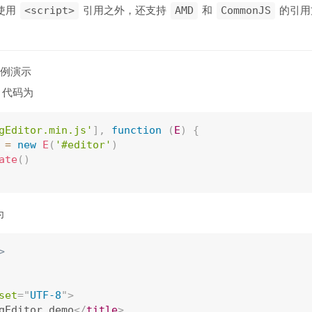
接使用
引用之外，还支持
和
的引用
<script>
AMD
CommonJS
例演示
，代码为
gEditor.min.js'
]
,
function
(
E
)
{
 
=
new
E
(
'#editor'
)
ate
(
)
为
>
set
=
"
UTF-8
"
>
gEditor demo
</
title
>