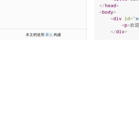
</
head
>
<
body
>
<
div
id
=
"
e
<
p
>
欢迎
</
div
>
本文档使用
看云
构建
<
script
da
</
body
>
</
html
>
CommonJS
可以使用
npm inst
// 引用
var
E
=
requir
var
E
=
requir
// 创建编辑器
var
 editor 
=
n