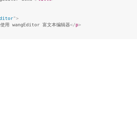
ditor
"
>
使用 wangEditor 富文本编辑器
</
p
>
ta-main
=
"
./main.js
"
src
=
"
//cdn.bootcss.com/require
安装（注意，这里
全是
小写字
all wangeditor
wangeditor
e
(
'wangeditor'
)
// 使用 npm 安装
e
(
'/wangEditor.min.js'
)
// 使用下载的源码
ew
E
(
'#editor'
)