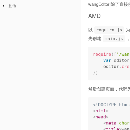
wangEditor 除了直
其他
AMD
以
为
require.js
先创建
main.js
require
(
[
'/wan
var
 editor
    editor
.
cre
}
)
然后创建页面，代码
<!DOCTYPE html
<
html
>
<
head
>
<
meta
char
<
title
>
wan