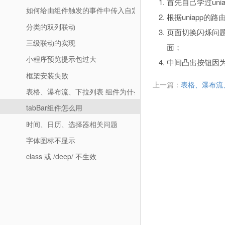
首先自己学过unia
如何给由组件触发的事件中传入自定义的参数
根据uniapp的
分类的双列联动
页面切换闪烁问题
三级联动的实现
面；
小程序预览提示包过大
中间凸出按钮因为
框架安装失败
上一篇：
表格、瀑布流
表格、瀑布流、下拉列表 组件为什么没有了
tabBar组件怎么用
时间、日历、选择器相关问题
字体图标不显示
class 或 /deep/ 不生效