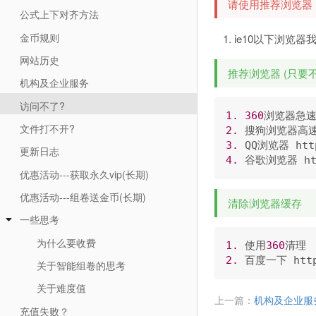
请使用推荐浏览器
公式上下对齐方法
金币规则
ie10以下浏览
网站历史
推荐浏览器 (只要不
机构及企业服务
访问不了?
1.
360
浏览器急速
文件打不开?
2.
 搜狗浏览器高速
3.
 QQ浏览器 htt
更新日志
4.
 谷歌浏览器 ht
优惠活动---获取永久vip(长期)
优惠活动---组卷送金币(长期)
清除浏览器缓存
一些思考
为什么要收费
1.
 使用
360
2.
 百度一下 htt
关于智能组卷的思考
关于难度值
上一篇：
机构及企业服
充值失败？