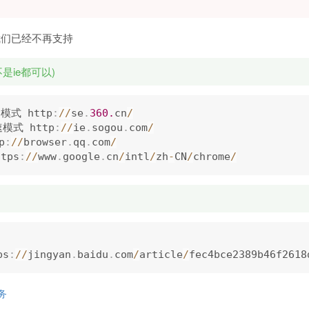
器我们已经不再支持
是ie都可以)
模式 http
:
/
/
se
.
360.
cn
/
模式 http
:
/
/
ie
.
sogou
.
com
/
p
:
/
/
browser
.
qq
.
com
/
tps
:
/
/
www
.
google
.
cn
/
intl
/
zh
-
CN
/
chrome
/
ps
:
/
/
jingyan
.
baidu
.
com
/
article
/
fec4bce2389b46f2618
务