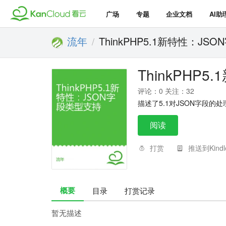
广场
专题
企业文档
AI助
流年
ThinkPHP5.1新特性：JS
/
ThinkPHP
评论：0 关注：32
描述了5.1对JSON字段的
阅读
打赏
推送到Kindl
概要
目录
打赏记录
暂无描述