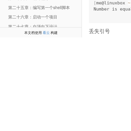
[
me@linuxbox 
~
第二十五章：编写第一个shell脚本
Number is equa
第二十六章：启动一个项目
第二十七章：自顶向下设计
丢失引号
本文档使用
看云
构建
第二十八章：流程控制 if分支结构
如果我们编辑我们的脚
第二十九章：读取键盘输入
第三十章：流程控制 while/until 循环
#
!
/
bin
/
bash

第三十一章：疑难排解
# trouble
:
 scr
number
=
1
第三十二章：流程控制 case分支
if
[
 $number 
=
第三十三章：位置参数
    echo "Numb
else
第三十四章：流程控制 for循环
    echo 
"Numb
第三十五章：字符串和数字
fi

第三十六章：数组
第三十七章：奇珍异宝
观察发生了什么：