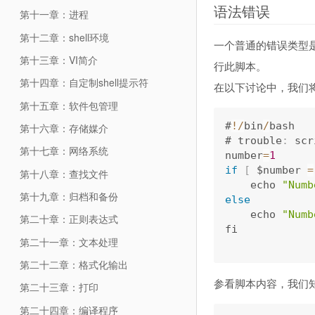
语法错误
第十一章：进程
第十二章：shell环境
一个普通的错误类型是语
第十三章：VI简介
行此脚本。
第十四章：自定制shell提示符
在以下讨论中，我们
第十五章：软件包管理
#
!
/
bin
/
bash

第十六章：存储媒介
# trouble
:
 scr
第十七章：网络系统
number
=
1
if
[
 $number 
=
第十八章：查找文件
    echo 
"Numb
第十九章：归档和备份
else
    echo 
"Numb
第二十章：正则表达式
fi

第二十一章：文本处理
第二十二章：格式化输出
参看脚本内容，我们
第二十三章：打印
第二十四章：编译程序