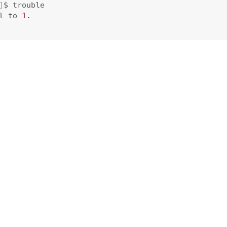
]
$ trouble

l to 
1.
本，并从跟随第一个 echo 命令的参数中，删除其末尾的双引号：
ipt to demonstrate common errors

1
]
;
 then

er is equal to 
1.
er is not equal to 1."