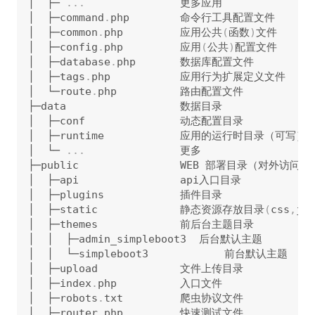
│  ├─ 
.
.
.
               更多应用

│  ├─command
.
php        命令行工具配置文件

│  ├─common
.
php         应用公共
(
函数
)
文件

│  ├─config
.
php         应用
(
公共
)
配置文件

│  ├─database
.
php       数据库配置文件

│  ├─tags
.
php           应用行为扩展定义文件

│  └─route
.
php          路由配置文件

├─data                  数据目录

│  ├─conf               动态配置目录

│  ├─runtime            应用的运行时目录（可写）

│  └─ 
.
.
.
               更多

├─public                WEB 部署目录（对外访问目
│  ├─api                api入口目录

│  ├─plugins            插件目录

│  ├─static             静态资源存放目录
(
css
,
js
,
│  ├─themes             前后台主题目录

│  │  ├─admin_simpleboot3  后台默认主题

│  │  └─simpleboot3            前台默认主题

│  ├─upload             文件上传目录

│  ├─index
.
php          入口文件

│  ├─robots
.
txt         爬虫协议文件

│  ├─router
.
php         快速测试文件
