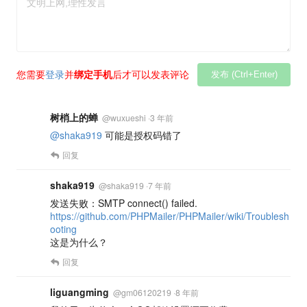
您需要
登录
并
绑定手机
后才可以发表评论
发布 (Ctrl+Enter)
树梢上的蝉
@
wuxueshi
·
3 年前
@shaka919
可能是授权码错了
回复
shaka919
@
shaka919
·
7 年前
发送失败：SMTP connect() failed.
https://github.com/PHPMailer/PHPMailer/wiki/Troublesh
ooting
这是为什么？
回复
liguangming
@
gm06120219
·
8 年前