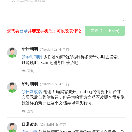
您需要
登录
并
绑定手机
后才可以发表评论
发布 (Ctrl+Enter)
华时朝明
@
laobi152
·
4 年前
@华时朝明
少你这句评论的话我得多费半小时去摸索。
只能说thinkcmf还是初出茅庐吧
回复
华时朝明
@
laobi152
·
4 年前
@日常改名
谢谢！确实需要开启debug的情况下后台才
会显示后台菜单按钮，但是为啥官方文档不改呢？很多像
我这样的新手被这个文档弄得晕头转向。
回复
日常改名
@
mila94
·
5 年前
@a'中庸
菜单管理要在debug开启的情况下才会显示，你