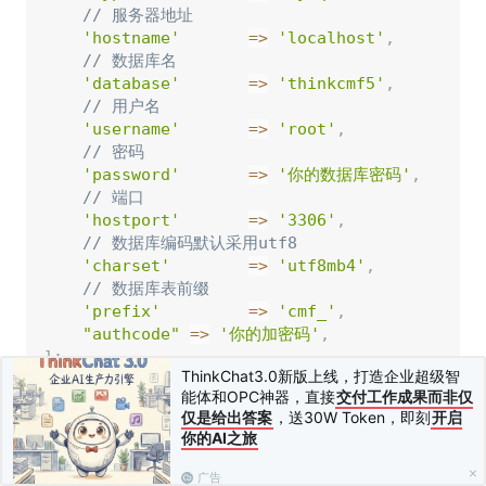
// 服务器地址
'hostname'
=
>
'localhost'
,
// 数据库名
'database'
=
>
'thinkcmf5'
,
// 用户名
'username'
=
>
'root'
,
// 密码
'password'
=
>
'你的数据库密码'
,
// 端口
'hostport'
=
>
'3306'
,
// 数据库编码默认采用utf8
'charset'
=
>
'utf8mb4'
,
// 数据库表前缀
'prefix'
=
>
'cmf_'
,
"authcode"
=
>
'你的加密码'
,
]
;
ThinkChat3.0新版上线，打造企业超级智
能体和OPC神器，直接
交付工作成果而非仅
仅是给出答案
，送30W Token，即刻
开启
上一篇：
数据库
下一篇：
添加数据
你的AI之旅
广告