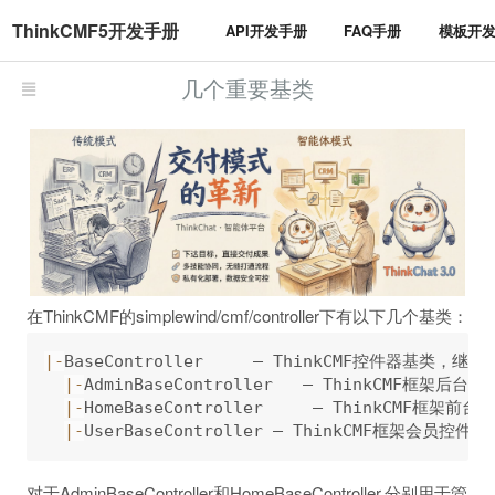
ThinkCMF5开发手册
API开发手册
FAQ手册
模板开
几个重要基类
在ThinkCMF的simplewind/cmf/controller下有以下几个基类：
|
-
BaseController     — ThinkCMF控件器基类，继承至\
|
-
AdminBaseController   — ThinkCMF框架后台
|
-
HomeBaseController     — ThinkCMF框架前
|
-
对于AdminBaseController和HomeBaseController,分别用于管