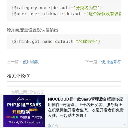
{
$category
.
name
|
default
=
'分类名为空'
}
{
$user
.
user_nickname
|
default
=
'这个家伙没有设置昵
给系统变量设置默认值输出
{
$Think
.
get
.
name
|
default
=
"名称为空"
}
上一篇：
使用函数
下一篇：
使用运算符
相关评论(
0
)
NIUCLOUD是一款SaaS管理后台框架
多应
用插件+云编译。上千名开发者、服务商正
在积极拥抱开发者生态。欢迎开发者们免费
入驻。一起助力发展！
您需要
登录
并
绑定手机
后才可以发表评论
发布 (Ctrl+Enter)
广告