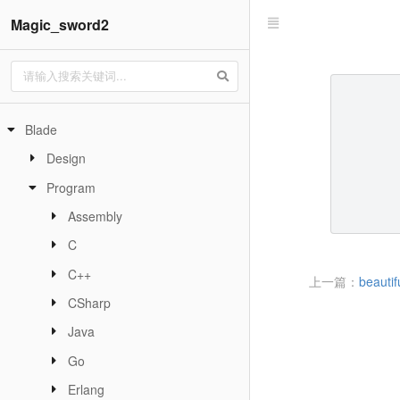
Magic_sword2
Blade
Design
Program
Assembly
C
C++
上一篇：
beauti
CSharp
Java
Go
Erlang