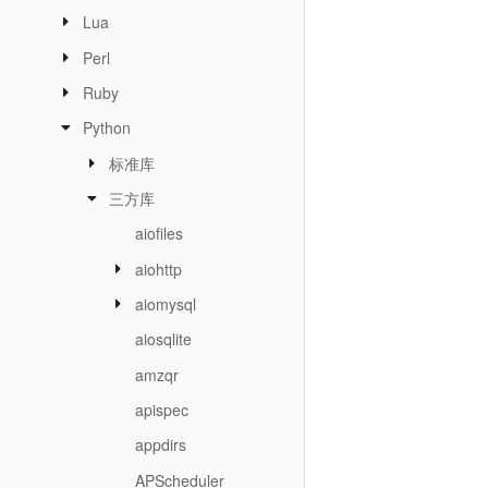
Lua
Perl
Ruby
Python
标准库
三方库
aiofiles
aiohttp
aiomysql
aiosqlite
amzqr
apispec
appdirs
APScheduler