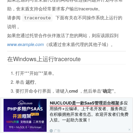
助，舍末盾支持会经常要求客户输出traceroute。
请参阅
下面有关在不同操作系统上运行的
traceroute
说明 。
如果您通过托管合作伙伴激活了您的网站，则应该跟踪到
www.example.com
（或通过舍末盾代理的其他子域）。
在Windows上运行traceroute
打开“**开始”**菜单。
单击
运行
。
要打开命令行界面，请键入
cmd
，然后单击“
确定”
。
在命令行提示符下，键入：
NIUCLOUD是一款SaaS管理后台框架
多应
对于IPv4 -
用插件+云编译。上千名开发者、服务商正
在积极拥抱开发者生态。欢迎开发者们免费
入驻。一起助力发展！
广告