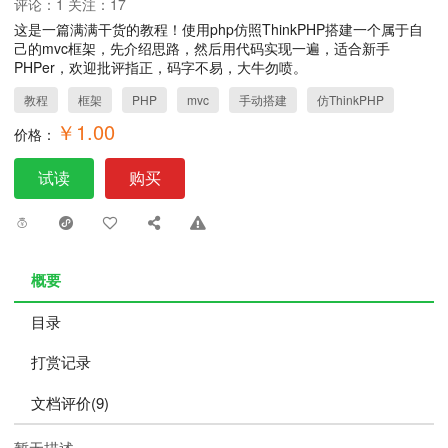
评论：1 关注：17
这是一篇满满干货的教程！使用php仿照ThinkPHP搭建一个属于自
己的mvc框架，先介绍思路，然后用代码实现一遍，适合新手
PHPer，欢迎批评指正，码字不易，大牛勿喷。
教程
框架
PHP
mvc
手动搭建
仿ThinkPHP
￥1.00
价格：
试读
购买
概要
目录
打赏记录
文档评价(9)
暂无描述