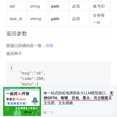
aid
string
path
必填
账号ID
任务唯
task_id
strimg
path
必填
一id
返回参数
跟接口回调内容一致，
详情
返回例子
{

    "msg":"ok",

    "code":200,

    "data":{

        "task_id":"1658307437kqptctwf",

💎一站式轻松地调用各大LLM模型接口，
支
        "task_type":111,

持GPT4、智谱、豆包、星火、月之暗面
及
        "task_state":1,

文生图、文生视频
        "task_code":0,

        "task_msg":"",

广告