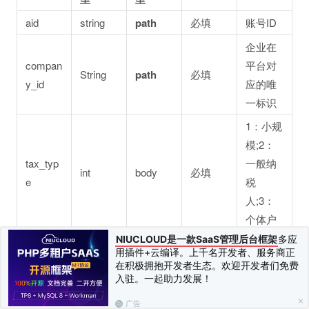
aid
string
path
必填
账号ID
企业在
compan
平台对
String
path
必填
y_id
应的唯
一标识
1：小规
模;2：
tax_typ
一般纳
int
body
必填
e
税
人;3：
个体户
NIUCLOUD是一款SaaS管理后台框架
多应
tax_are
地区编
int
body
必填
用插件+云编译。上千名开发者、服务商正
a_code
号
在积极拥抱开发者生态。欢迎开发者们免费
入驻。一起助力发展！
登录方
式 1: 用
广告