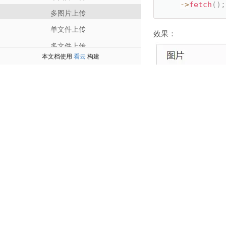
-
>
fetch
(
)
;
多图片上传
单文件上传
效果：
多文件上传
本文档使用
看云
构建
编辑器
按钮
默认值
隐藏域
可定义一个数组来作
取色器
自定义Html
$images 
=
[
[
分组
'image
添加表单项通用方法
'title
]
,
设置表单数据
[
设置页面标题
'image
'title
设置页面提示信息
]
,
设置表单提交地址