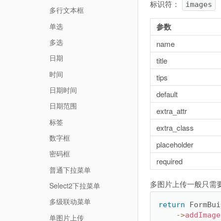
标识符：
images
多行文本框
单选
参数
多选
name
日期
title
时间
tips
日期时间
default
日期范围
extra_attr
标签
extra_class
数字框
placeholder
密码框
required
普通下拉菜单
多图片上传一般只需要两
Select2下拉菜单
多级联动菜单
return
 FormBui
-
>
addImage
单图片上传