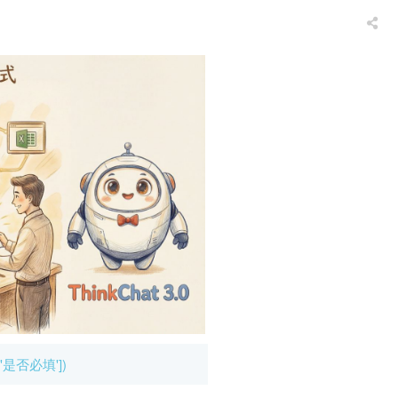
,'是否必填'])