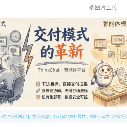
多图片上传
名称', '字段别名' [, '提示信息', '默认值','额外属性', '额外css类','占位符'