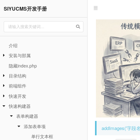
SIYUCMS开发手册
介绍
安装与部属
隐藏index.php
目录结构
前端组件
快速开发
快速构建器
表单构建器
添加表单项
addImages('字段
单行文本框