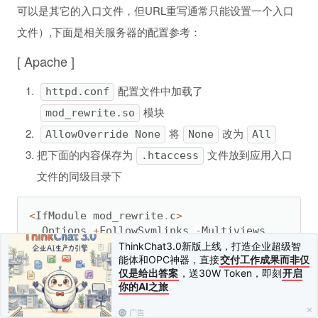
可以是其它的入口文件，但URL重写通常只能设置一个入口
文件）,下面是相关服务器的配置参考：
[ Apache ]
配置文件中加载了
httpd.conf
模块
mod_rewrite.so
将
改为
AllowOverride None
None
All
把下面的内容保存为
文件放到应用入口
.htaccess
文件的同级目录下
<
IfModule mod_rewrite
.
c
>
  Options 
+
FollowSymlinks 
-
Multiviews

  RewriteEngine On

ThinkChat3.0新版上线，打造企业超级智
能体和OPC神器，直接
交付工作成果而非仅
仅是给出答案
，送30W Token，即刻
开启
  RewriteCond 
%
{
REQUEST_FILENAME
}
!
-
d

你的AI之旅
  RewriteCond 
%
{
REQUEST_FILENAME
}
!
-
f

  RewriteRule 
^
(
.
*
)
$ index
.
php
/
$
1
[
QSA
,
PT
,
L
]
广告