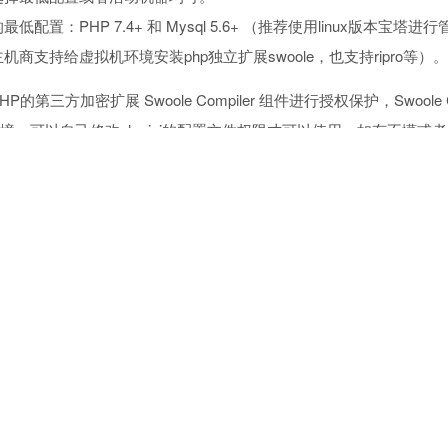
配置：PHP 7.4+ 和 Mysql 5.6+ （推荐使用linux版本宝塔
商支持给虚拟机环境安装php独立扩展swoole，也支持ripro等）。
PHP的第三方加密扩展 Swoole Compiler 组件进行授权保护，Swool
环境，可以自己修改php.ini的配置文件权限才可以使用，如有不懂
V2
权模式，赞助油条官网ritheme.com的会员即可使用所有目前已
发，赞助方法如下：
用QQ一键登录，在个人中心自助开通VIP（￥499）或者SVIP（￥69
支付宝 和 微信支付。
人中心，下载中心，下载您需要的主题安装包
进入会员售后群