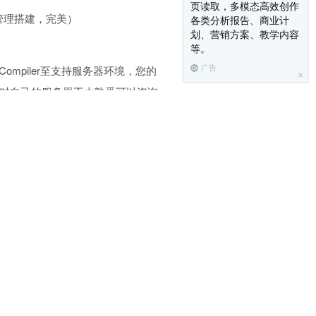
页读取，多模态高效创作
进行管理搭建，完美）
各类分析报告、商业计
划、营销方案、教学内容
等。
e Compiler至支持服务器环境，您的
广告
或者对自己的服务器不太熟悉可以咨询
经开发发布的商用主题，主题具备软件
9-SVIP包涵一次安装搭建），一般