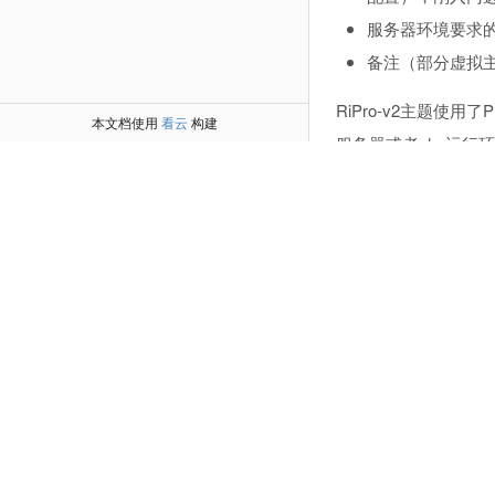
服务器环境要求的最低
备注（部分虚拟主机
RiPro-v2主题使用了
本文档使用
看云
构建
服务器或者php运行
油条了解。
如何购买 RiPro-
油条的主题均为会员授
著作权证书，正规开
在
RiTheme主题
VIP足够。
支持的付款方式：
开通会员后在个
开通会员后邀请