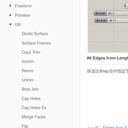
Freeform
Primitive
Util
Divide Surface
Surface Frames
Copy Trim
## Edges from Leng
Isotrim
Retrim
筛选出Brep当中指
Untrim
Brep Join
Cap Holes
Cap Holes Ex
Merge Faces
Flip
上一篇：
Edges from F